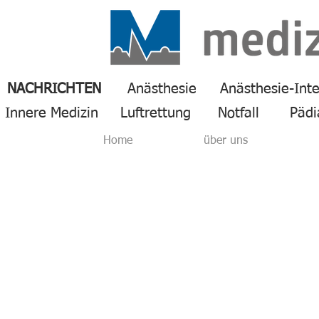
NACHRICHTEN
Anästhesie
Anästhesie-Int
Innere Medizin
Luftrettung
Notfall
Pädi
Home
über uns
mediziner
magazin -
LUFTRETTUN
Die ADAC-Luftrettung und die Firma Volocopter aus Bruchs
schneller zur Einsatzstelle gebracht werden kann. 2026 so
Unternehmen die Verwendbarkeit senkrechtstartender und 
Projekt das grundsätzliche Konzept sowie die Pläne zu Bes