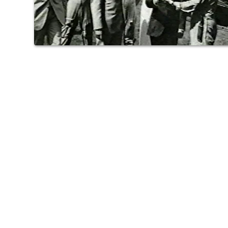
2024 ist es 50 Jahre her, dass in der Region Aachen zum ersten M
verdanken tausende Menschen ihre Gesundheit und ihr Leben den Re
"medizinermagazin - Luftrettung" sind zahlreiche Geschichten, Fo
Aachen zu finden.
MEHR